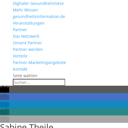
Digitaler Gesundheitslotse
Mehr Wissen
gesundheitsinformation.de
Veranstaltungen
Partner
Das Netzwerk
Unsere Partner
Partner werden
Vorteile
Partner-Marketingangebote
Kontakt
Seite wählen
Sabine Theile